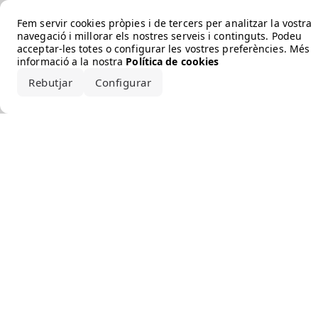
Error loading the brand
Fem servir cookies pròpies i de tercers per analitzar la vostra
navegació i millorar els nostres serveis i continguts. Podeu
acceptar-les totes o configurar les vostres preferències. Més
informació a la nostra
Política de cookies
Rebutjar
Configurar
Accepta-ho tot