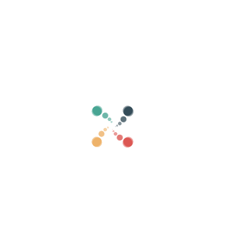
🗓️
🗑️
Añadir más fechas
Añadir en grupo
Opciones del ticket
Moneda:
Ya tengo una web con mi evento, pulsar si solo quieres
promocionarlo y no usar otras funcionalidades
Título:
El nombre de los tickets, por ejemplo: Entrada general, entrdada gratis, 2
copas, regalo, etc..
Precio
Los asistente pagarán
IVA incluido.
El organizador recibirá
IVA incluido.
Cantidad: